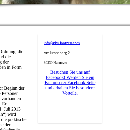
info@phv-laatzen.com
 Ordnung, die
Am Kronsberg 2
nd die
g der
30539 Hannover
nden in Form
Besuchen Sie uns auf
Facebook! Werden Sie ein
Fan unserer Facebook Seite
und erhalten Sie besondere
vor Beginn der
Vorteile.
e Personen
n vorhanden
. Er
1. Juli 2013
in“) wird
 die praktische
beider
ndehaltende