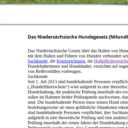
Das Niedersächsische Hundegesetz (NHund
Das Niedersächsische Gesetz über das Halten von Hunde
mit dem Halten und Führen von Hunden verbunden sein 
Sachkunde
, die
Kennzeichnung
, die
Haftpflichtversich
Hundehalterinnen und Hundehalter, verzichtet auf soge
von Beißvorfällen vorbeugen.
Sachkunde
Seit 1. Juli 2013 sind hundehaltende Personen verpfli
(„Hundeführerschein“) wird aufgeteilt in eine theoretis
Hundehaltung, die praktische Prüfung innerhalb des er
sollen im Rahmen beider Prüfungsteile nachweisen, d
sind. Die hundehaltende Person muss seinen Hund ein
beziehungsweise sie muss gefährliche Situationen erken
sind hundehaltende Personen verpflichtet, ihre Sachk
aufgeteilt in eine theoretische Prüfung und eine prakti
Prüfung innerhalb des ersten Jahres der Hundehaltung 
Prüfungsteile nachweisen, dass Grundkenntnisse zum V