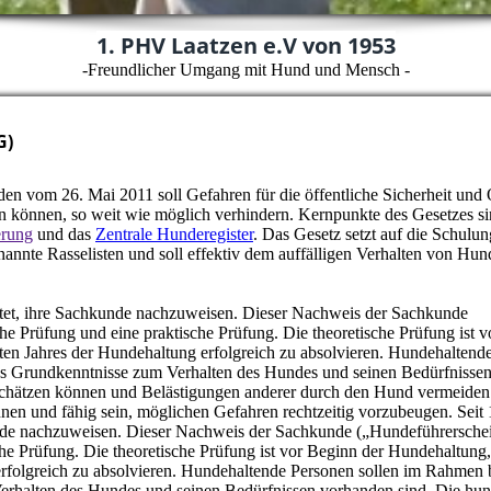
1. PHV Laatzen e.V von 1953
-Freundlicher Umgang mit Hund und Mensch -
G
)
n vom 26. Mai 2011 soll Gefahren für die öffentliche Sicherheit und
können, so weit wie möglich verhindern. Kernpunkte des Gesetzes si
erung
und das
Zentrale Hunderegister
. Das Gesetz setzt auf die Schulun
nannte Rasselisten und soll effektiv dem auffälligen Verhalten von Hu
chtet, ihre Sachkunde nachzuweisen. Dieser Nachweis der Sachkunde
che Prüfung und eine praktische Prüfung. Die theoretische Prüfung ist 
sten Jahres der Hundehaltung erfolgreich zu absolvieren. Hundehaltend
ass Grundkenntnisse zum Verhalten des Hundes und seinen Bedürfnisse
schätzen können und Belästigungen anderer durch den Hund vermeiden
nen und fähig sein, möglichen Gefahren rechtzeitig vorzubeugen. Seit 
unde nachzuweisen. Dieser Nachweis der Sachkunde („Hundeführersche
sche Prüfung. Die theoretische Prüfung ist vor Beginn der Hundehaltung,
erfolgreich zu absolvieren. Hundehaltende Personen sollen im Rahmen 
erhalten des Hundes und seinen Bedürfnissen vorhanden sind. Die hu